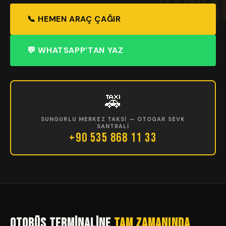
OTOGA
📞 HEMEN ARAÇ ÇAĞIR
💬 WHATSAPP'TAN YAZ
🚕
SUNGURLU MERKEZ TAKSI — OTOGAR SEVK
SANTRALI
+90 535 868 11 33
Otobüs Terminaline
Tam Zamanında