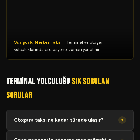
Sungurlu Merkez Taksi
— Terminal ve otogar
yolculuklarında profesyonel zaman yönetimi.
Terminal Yolculuğu
Sık Sorulan
Sorular
Otogara taksi ne kadar sürede ulaşır?
▼
Merkez durağımız Çorum Caddesi üzerinde yer aldığı
Gece geç saatte otogara araç çağırabilir