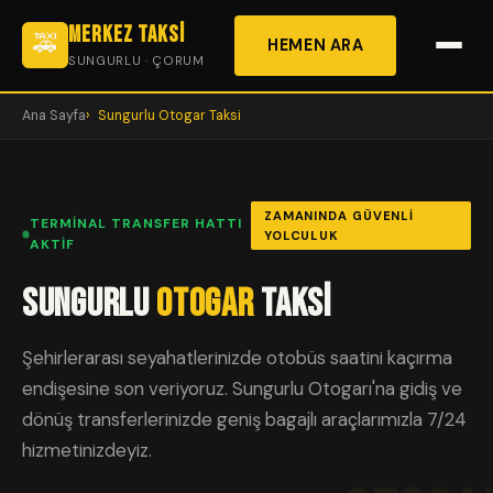
Merkez Taksi
🚕
HEMEN ARA
SUNGURLU · ÇORUM
Ana Sayfa
Sungurlu Otogar Taksi
ZAMANINDA GÜVENLI
TERMINAL TRANSFER HATTI
YOLCULUK
AKTIF
Sungurlu
Otogar
Taksi
Şehirlerarası seyahatlerinizde otobüs saatini kaçırma
endişesine son veriyoruz. Sungurlu Otogarı'na gidiş ve
dönüş transferlerinizde geniş bagajlı araçlarımızla 7/24
hizmetinizdeyiz.