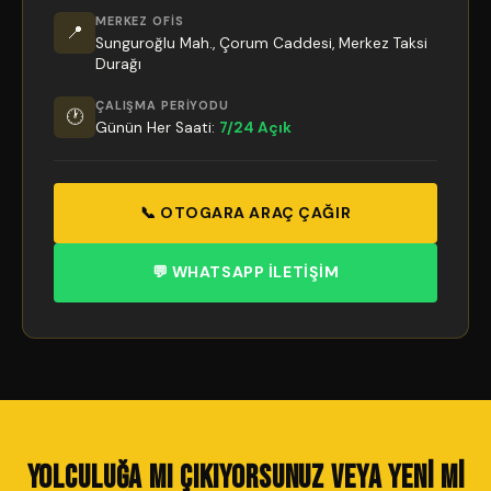
MERKEZ OFIS
📍
Sunguroğlu Mah., Çorum Caddesi, Merkez Taksi
Durağı
ÇALIŞMA PERIYODU
🕐
Günün Her Saati:
7/24 Açık
📞 OTOGARA ARAÇ ÇAĞIR
💬 WHATSAPP İLETIŞIM
Yolculuğa mı Çıkıyorsunuz veya Yeni mi