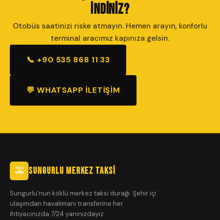
İndiniz?
Otobüs saatinizi riske atmayın. Hemen arayın, konforlu
terminal aracımız kapınıza gelsin.
📞 +90 535 868 11 33
💬 WHATSAPP İLETIŞIM
🚕
Sungurlu Merkez Taksi
Sungurlu'nun köklü merkez taksi durağı. Şehir içi
ulaşımdan havalimanı transferine her
ihtiyacınızda 7/24 yanınızdayız.